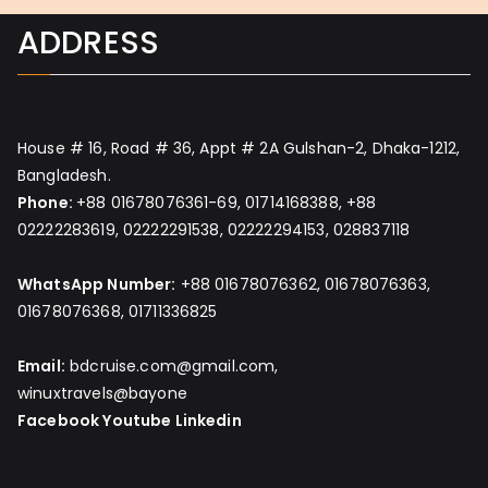
ADDRESS
House # 16, Road # 36, Appt # 2A Gulshan-2, Dhaka-1212,
Bangladesh.
Phone:
+88 01678076361-69, 01714168388, +88
02222283619, 02222291538, 02222294153, 028837118
WhatsApp Number:
+88 01678076362, 01678076363,
01678076368, 01711336825
Email:
bdcruise.com@gmail.com,
winuxtravels@bayone
Facebook
Youtube
Linkedin