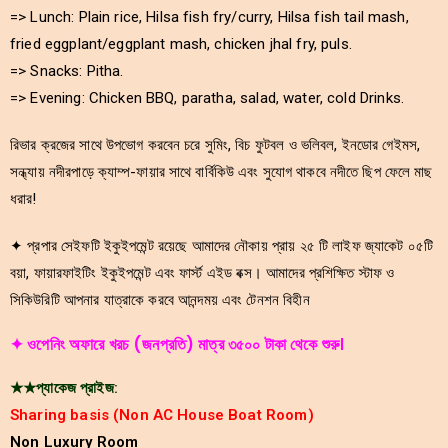
=> Lunch: Plain rice, Hilsa fish fry/curry, Hilsa fish tail mash,
fried eggplant/eggplant mash, chicken jhal fry, puls.
=> Snacks: Pitha.
=> Evening: Chicken BBQ, paratha, salad, water, cold Drinks.
রিভার ক্রজের সাথে উপভোগ করবেন চরে সুমিং, বিচ ফুটবল ও ভলিবল, ইনডোর গেইমস,
সন্ধ্যায় নদীরপাড়ে ক্যাম্প-ফায়ার সাথে বার্বিকিউ এবং সুযোগ থাকবে নদীতে ছিপ ফেলে মাছ
ধরার!
✦ প্রপার সেইফটি ইকুইপমেন্ট রয়েছে আমাদের নৌকায় প্রায় ২৫ টি লাইফ জ্যাকেট ০৫টি
বয়া, ফায়ারফাইটিং ইকুইপমেন্ট এবং ফার্স্ট এইড বক্স। আমাদের প্রশিক্ষিত স্টাফ ও
সিকিউরিটি আপনার যাত্রাকে করবে আনন্দময় এবং টেনশন বিহীন
✦ ওপেনিং অফারে খরচ (জনপ্রতি) মাত্র ৩৫০০ টাকা থেকে শুরু।
★★প্যাকেজ প্রাইজ:
Sharing basis (Non AC House Boat Room)
Non Luxury Room