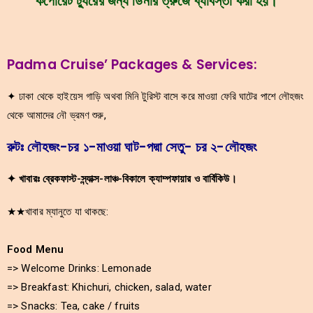
কর্পোরেট ট্যুরের জন্য ডিনার ত্রুজে ব্যাবস্তা করা হয়।
Padma Cruise’ Packages & Services:
✦ ঢাকা থেকে হাইয়েস গাড়ি অথবা মিনি টুরিস্ট বাসে করে মাওয়া ফেরি ঘাটের পাশে লৌহজং
থেকে আমাদের নৌ ভ্রমণ শুরু,
রুটঃ লৌহজং-চর ১-মাওয়া ঘাট-পদ্মা সেতু- চর ২-লৌহজং
✦ খাবারঃ ব্রেকফাস্ট-স্ন্যাক্স-লাঞ্চ-বিকালে ক্যাম্পফায়ার ও বার্বিকিউ।
★★খাবার ম্যানুতে যা থাকছে:
Food Menu
=> Welcome Drinks: Lemonade
=> Breakfast: Khichuri, chicken, salad, water
=> Snacks: Tea, cake / fruits