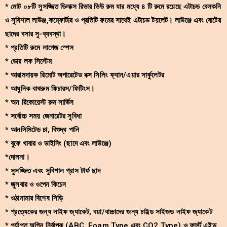
* মোট ০৮টি সুসজ্জিত ডিলাক্স রিভার ভিউ রুম যার মধ্যে ৪ টি রুমে রয়েছে এটাচড বেলকনি
ও সুবিশাল লাউঞ্জ,কম্ফোর্টার ও প্রতিটি রুমের সাথেই এটাচড টয়লেট। লাউঞ্জে এবং বোটের
ছাদের বসার সু-ব্যবস্থা।
* প্রতিটি রুমে লাগেজ স্পেস
* ডোর লক সিস্টেম
* আরামদায়ক রিমোট অপারেটেড বক্স সিলিং ফ্যান/এয়ার সার্কুলেটর
* আধুনিক বাথরুম ফিচারস/ফিটিংস।
* অন রিকোয়েস্ট রুম সার্ভিস
* সর্বোচ্চ সময় জেনারেটর সুবিধা
* আনলিমিটেড চা, বিশুদ্ধ পানি
* বুফে খাবার ও ডাইনিং (ছাদে এবং লাউঞ্জে)
*দোলনা।
* সুসজ্জিত এবং সুবিশাল গ্রাস টার্ফ ছাদ
* জুসবার ও ওপেন কিচেন
* ওঠানামার বিশেষ সিড়ি
* প্রত্যেকের জন্য লাইফ জ্যাকেট, বয়া/বাচ্চাদের জন্য চাইল্ড সাইজড লাইফ জ্যাকেট
* পর্যাপ্ত অগ্নি নির্বাপক (ABC, Foam Type এবং CO2 Type) ও ফার্স্ট এইড